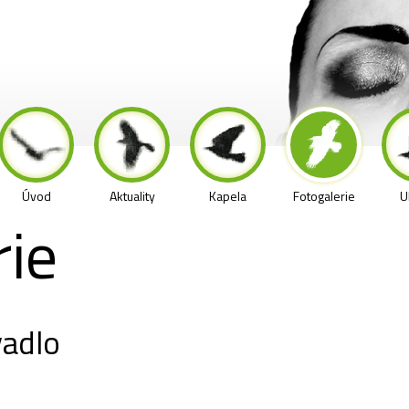
Úvod
Aktuality
Kapela
Fotogalerie
U
rie
vadlo